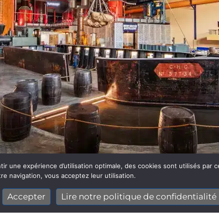
ir une expérience d’utilisation optimale, des cookies sont utilisés par c
re navigation, vous acceptez leur utilisation.
La filière cannière a joué pendant deux siècles le r
es
du pays. Elle est aujourd’hui synonyme d’innovati
Accepter
Lire notre politique de confidentialité
d’économie circulaire produisant sucre, rhum, alime
énergie verte, elle joue un rôle clé à la fois pour l’