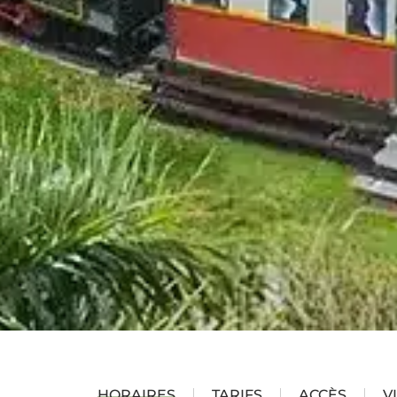
HORAIRES
TARIFS
ACCÈS
V