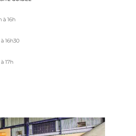
 à 16h
 à 16h30
 à 17h