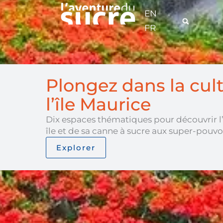
Aller
EN
au
contenu
FR
Plongez dans la cul
l’île Maurice
Dix espaces thématiques pour découvrir l’
île et de sa canne à sucre aux super-pouvo
Explorer