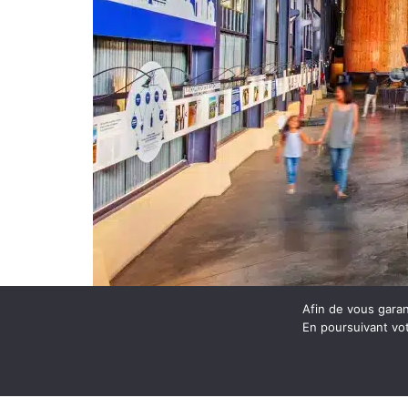
Afin de vous garant
En poursuivant vot
Une filière aux multipl
facettes