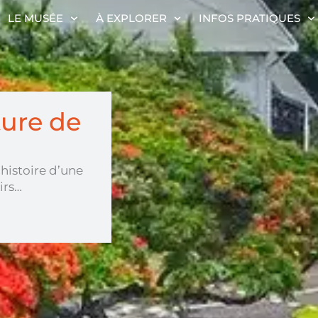
LE MUSÉE
À EXPLORER
INFOS PRATIQUES
ture de
histoire d’une
irs…